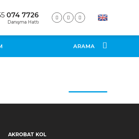
55
074 7726
Danışma Hattı
M
ARAMA
AKROBAT KOL