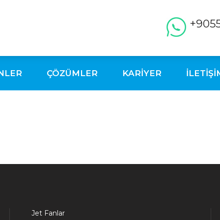
+905
NLER
ÇÖZÜMLER
KARİYER
İLETİŞİ
Jet Fanlar