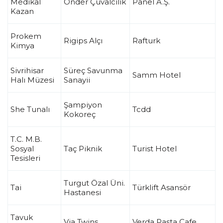
Medikal
Önder Çuvalcılık
Panel A.Ş.
Kazan
Prokem
Rigips Alçı
Rafturk
Kimya
Sivrihisar
Süreç Savunma
Samm Hotel
Halı Müzesi
Sanayii
Şampiyon
She Tunalı
Tcdd
Kokoreç
T.C. M.B.
Sosyal
Taç Piknik
Turist Hotel
Tesisleri
Turgut Özal Üni.
Tai
Türklift Asansör
Hastanesi
Tavuk
Via Twins
Verda Pasta Cafe