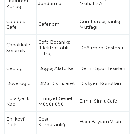
Hükümet
Jandarma
Muhafız A.
Konağı
Cafedes
Cumhurbaşkanlığı
Cafenomi
Cafe
Mutfağı
Cafe Botanika
Çanakkale
(Elektrostatik
Değirmen Restoran
Seramik
Filtre)
Geolog
Doğuş Alaturka
Demir Spor Tesisleri
Düveroğlu
DMS Dış Ticaret
Dış İşleri Konutları
Ebra Çelik
Emniyet Genel
Elmin Simit Cafe
Kapı
Müdürlüğü
Ehlikeyf
Gest
Hacı Bayram Vakfı
Park
Komutanlığı