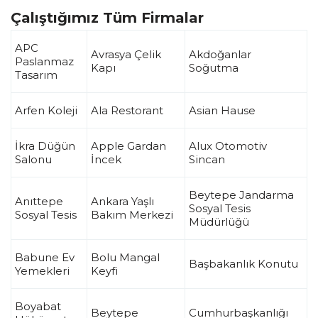
Çalıştığımız Tüm Firmalar
APC
Avrasya Çelik
Akdoğanlar
Paslanmaz
Kapı
Soğutma
Tasarım
Arfen Koleji
Ala Restorant
Asian Hause
İkra Düğün
Apple Gardan
Alux Otomotiv
Salonu
İncek
Sincan
Beytepe Jandarma
Anıttepe
Ankara Yaşlı
Sosyal Tesis
Sosyal Tesis
Bakım Merkezi
Müdürlüğü
Babune Ev
Bolu Mangal
Başbakanlık Konutu
Yemekleri
Keyfi
Boyabat
Beytepe
Cumhurbaşkanlığı