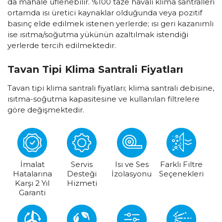
da mahale üflenebilir. %100 taze havalı klima santralleri
ortamda ısı üretici kaynaklar olduğunda veya pozitif
basınç elde edilmek istenen yerlerde; ısı geri kazanımlı
ise ısıtma/soğutma yükünün azaltılmak istendiği
yerlerde tercih edilmektedir.
Tavan Tipi Klima Santrali Fiyatları
Tavan tipi klima santrali fiyatları; klima santrali debisine,
ısıtma-soğutma kapasitesine ve kullanılan filtrelere
göre değişmektedir.
İmalat
Servis
Isı ve Ses
Farklı Filtre
Hatalarına
Desteği
İzolasyonu
Seçenekleri
Karşı 2 Yıl
Hizmeti
Garanti