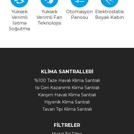
Yüksek
Yüksek
Otomasyon
Elektrostatik
Verimli
Verimli Fan
Panosu
Boyalı Kabin
Isıtma
Teknolojisi
Soğutma
KLİMA SANTRALLERİ
%100 Taze Havalı Klima Santrali
Isı Geri Kazanımlı Klima Santrali
Karışım Havalı Klima Santrali
Hijyenik Klima Santrali
Tavan Tipi Klima Santrali
FİLTRELER